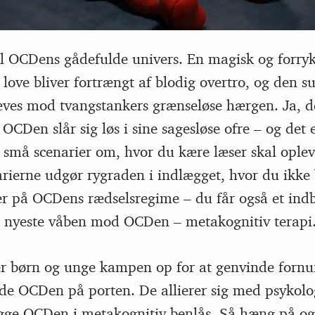
 OCDens gådefulde univers. En magisk og forryk
love bliver fortrængt af blodig overtro, og den s
es mod tvangstankers grænseløse hærgen. Ja, de
OCDen slår sig løs i sine sagesløse ofre – og det 
e små scenarier om, hvor du kære læser skal opl
arierne udgør rygraden i indlægget, hvor du ikke 
 på OCDens rædselsregime – du får også et indbl
 nyeste våben mod OCDen – metakognitiv terapi
r børn og unge kampen op for at genvinde fornuf
de OCDen på porten. De allierer sig med psykolo
gge OCDen i metakognitiv benlås. Så hæng på og