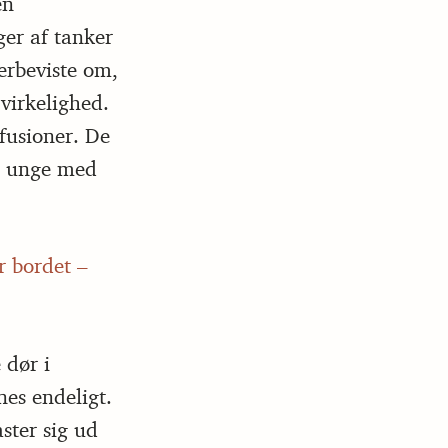
en
er af tanker
erbeviste om,
 virkelighed.
fusioner. De
og unge med
r bordet –
 dør i
es endeligt.
ster sig ud