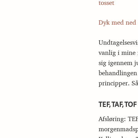
tosset
Dyk med ned i
Undtagelsesvis
vanlig i mine
sig igennem j
behandlingen 
principper. Så 
TEF, TAF, TOF
Afsløring: TE
morgenmadspro