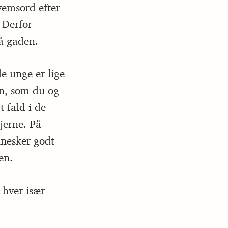
vemsord efter
 Derfor
å gaden.
e unge er lige
den, som du og
t fald i de
jerne. På
nnesker godt
en.
 hver især