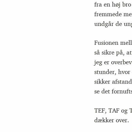
fra en høj br
fremmede menn
undgår de un
Fusionen mell
så sikre på, a
jeg er overbev
stunder, hvor
sikker afstan
se det fornuft
TEF, TAF og TO
dækker over.