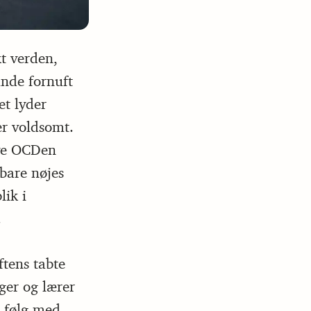
t verden,
unde fornuft
t lyder
er voldsomt.
eve OCDen
bare nøjes
ik i
.
tens tabte
ger og lærer
 følg med,