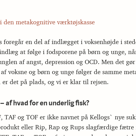
 den metakognitive værktøjskasse
 foregår en del af indlægget i voksenhøjde i sted
 indlæg at følge i fodsporene på børn og unge, n
unglen af angst, depression og OCD. Men det gør
af voksne og børn og unge følger de samme met
er det på plads, og vi er klar til rejsen.
 – af hvad for en underlig fisk?
F, TAF og TOF er ikke navnet på Kellogs` nye su
dukt eller Rip, Rap og Rups slagfærdige fætre 