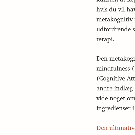
hvis du vil ha
metakognitiv 
udfordrende s
terapi.
Den metakogni
mindfulness 
(Cognitive At
andre indlæg 
vide noget om
ingredienser 
Den ultimative