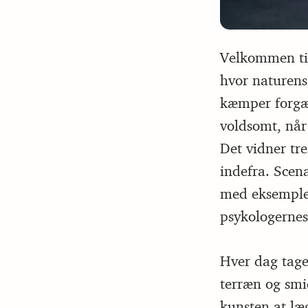
Velkommen til
hvor naturens 
kæmper forgæv
voldsomt, når 
Det vidner tr
indefra. Scen
med eksempler
psykologernes
Hver dag tage
terræn og smi
kunsten at læ