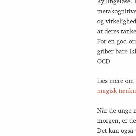
Kyllingeløse.
metakognitive
og virkelighe
at deres tanke
For en god or
griber bare i
OCD
Læs mere om f
magisk tænkn
Når de unge m
morgen, er de
Det kan også 