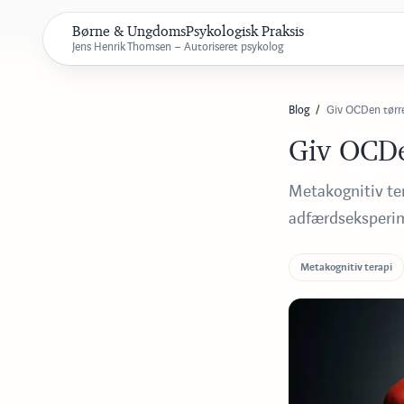
Børne & UngdomsPsykologisk Praksis
Jens Henrik Thomsen – Autoriseret psykolog
Blog
Giv OCDen tørr
Giv OCDe
Metakognitiv ter
adfærdseksperim
Metakognitiv terapi