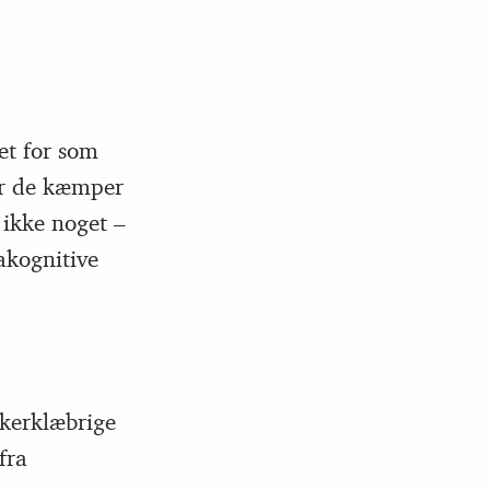
et for som
år de kæmper
 ikke noget –
akognitive
kkerklæbrige
fra