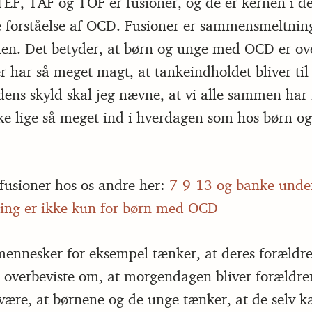
 TEF, TAF og TOF er fusioner, og de er kernen i d
 forståelse af OCD. Fusioner er sammensmeltning
den. Det betyder, at børn og unge med OCD er ov
r har så meget magt, at tankeindholdet bliver til
dens skyld skal jeg nævne, at vi alle sammen har 
kke lige så meget ind i hverdagen som hos børn 
usioner hos os andre her:
7-9-13 og banke unde
ing er ikke kun for børn med OCD
ennesker for eksempel tænker, at deres forældre
 overbeviste om, at morgendagen bliver forældren
være, at børnene og de unge tænker, at de selv ka