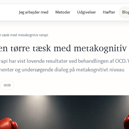
Jeg arbejder med
Metoder
Udgivelser
Hæfter
Blo
Priser og vi
e tæsk med metakognitiv terapi
Tilskudsord
n tørre tæsk med metakognitiv 
Afbudsregl
api har vist lovende resultater ved behandlingen af OCD. V
Aldersgrup
enter og undersøgende dialog på metakognitivt niveau
Persondatap
OCD
Onlinesess
Hvordan for
Valg af psy