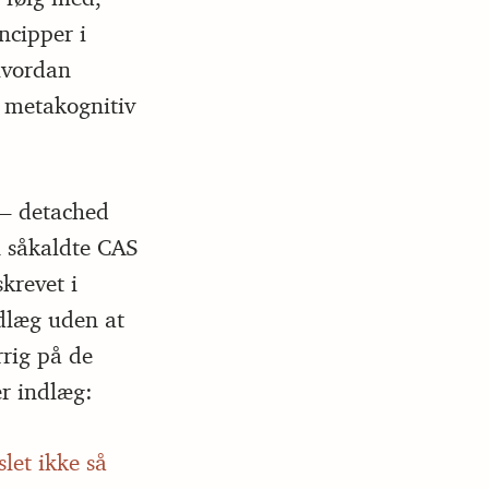
ncipper i
hvordan
 metakognitiv
 – detached
 såkaldte CAS
krevet i
dlæg uden at
rig på de
r indlæg:
let ikke så