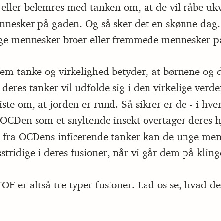
o eller belemres med tanken om, at de vil råbe uk
esker på gaden. Og så sker det en skønne dag.
ge mennesker broer eller fremmede mennesker p
em tanke og virkelighed betyder, at børnene og d
t deres tanker vil udfolde sig i den virkelige ver
iste om, at jorden er rund. Så sikrer er de - i hver
 OCDen som et snyltende insekt overtager deres h
d fra OCDens inficerende tanker kan de unge me
sstridige i deres fusioner, når vi går dem på kling
F er altså tre typer fusioner. Lad os se, hvad de