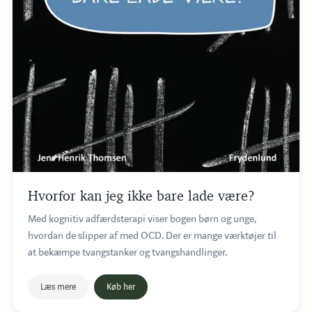
Hvorfor kan jeg ikke bare lade være?
Med kognitiv adfærdsterapi viser bogen børn og unge,
hvordan de slipper af med OCD. Der er mange værktøjer til
at bekæmpe tvangstanker og tvangshandlinger.
Læs mere
Køb her