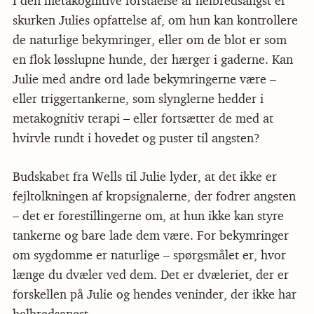
I den metakognitive forståelse af helbredsangst er
skurken Julies opfattelse af, om hun kan kontrollere
de naturlige bekymringer, eller om de blot er som
en flok løsslupne hunde, der hærger i gaderne. Kan
Julie med andre ord lade bekymringerne være –
eller triggertankerne, som slynglerne hedder i
metakognitiv terapi – eller fortsætter de med at
hvirvle rundt i hovedet og puster til angsten?
Budskabet fra Wells til Julie lyder, at det ikke er
fejltolkningen af kropsignalerne, der fodrer angsten
– det er forestillingerne om, at hun ikke kan styre
tankerne og bare lade dem være. For bekymringer
om sygdomme er naturlige – spørgsmålet er, hvor
længe du dvæler ved dem. Det er dvæleriet, der er
forskellen på Julie og hendes veninder, der ikke har
helbredsangst.