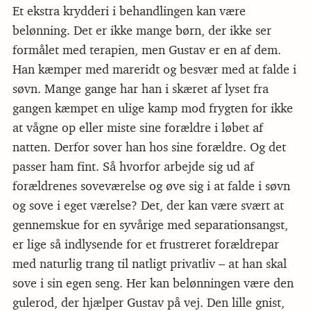
Et ekstra krydderi i behandlingen kan være
belønning. Det er ikke mange børn, der ikke ser
formålet med terapien, men Gustav er en af dem.
Han kæmper med mareridt og besvær med at falde i
søvn. Mange gange har han i skæret af lyset fra
gangen kæmpet en ulige kamp mod frygten for ikke
at vågne op eller miste sine forældre i løbet af
natten. Derfor sover han hos sine forældre. Og det
passer ham fint. Så hvorfor arbejde sig ud af
forældrenes soveværelse og øve sig i at falde i søvn
og sove i eget værelse? Det, der kan være svært at
gennemskue for en syvårige med separationsangst,
er lige så indlysende for et frustreret forældrepar
med naturlig trang til natligt privatliv – at han skal
sove i sin egen seng. Her kan belønningen være den
gulerod, der hjælper Gustav på vej. Den lille gnist,