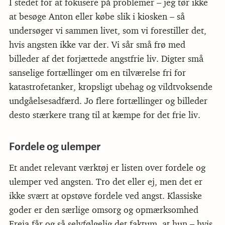
I stedet for at fokusere på problemer – jeg tør ikke
at besøge Anton eller købe slik i kiosken – så
undersøger vi sammen livet, som vi forestiller det,
hvis angsten ikke var der. Vi sår små frø med
billeder af det forjættede angstfrie liv. Digter små
sanselige fortællinger om en tilværelse fri for
katastrofetanker, kropsligt ubehag og vildtvoksende
undgåelsesadfærd. Jo flere fortællinger og billeder
desto stærkere trang til at kæmpe for det frie liv.
Fordele og ulemper
Et andet relevant værktøj er listen over fordele og
ulemper ved angsten. Tro det eller ej, men det er
ikke svært at opstøve fordele ved angst. Klassiske
goder er den særlige omsorg og opmærksomhed
Freja får og så selvfølgelig det faktum, at hun – hvis